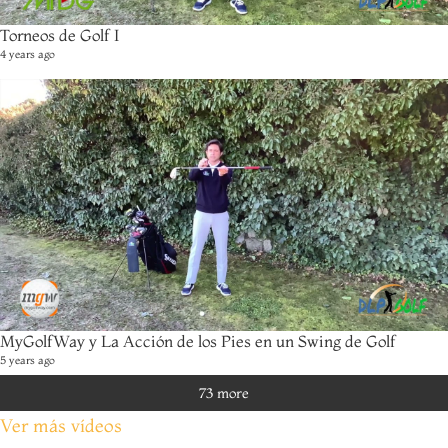
Torneos de Golf I
4 years ago
MyGolfWay y La Acción de los Pies en un Swing de Golf
5 years ago
73 more
Ver más vídeos