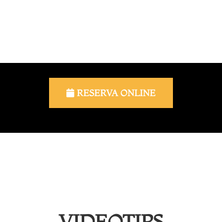
Para su comodidad, reserve su sesión a través de
nuestra plataforma de reservas online.
Reserve su clase pulsando en el siguiente botón.
RESERVA ONLINE
VIDEOTIPS