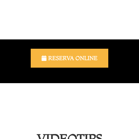
Para su comodidad, reserve su sesión a través de
nuestra plataforma de reservas online.
Reserve su clase pulsando en el siguiente botón.
RESERVA ONLINE
VIDEOTIPS