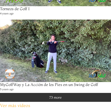
Torneos de Golf I
4 years ago
MyGolfWay y La Acción de los Pies en un Swing de Golf
5 years ago
73 more
Ver más vídeos